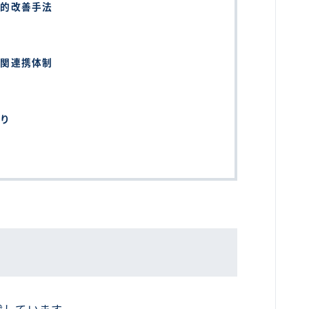
続的改善手法
機関連携体制
誇り
へ