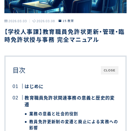
2026.03.03
2026.03.08
15 教育
【学校人事課】教育職員免許状更新・管理・臨
時免許状授与事務 完全マニュアル
目次
CLOSE
はじめに
教育職員免許状関連事務の意義と歴史的変
遷
業務の意義と社会的役割
教員免許更新制の変遷と廃止による実務への
影響