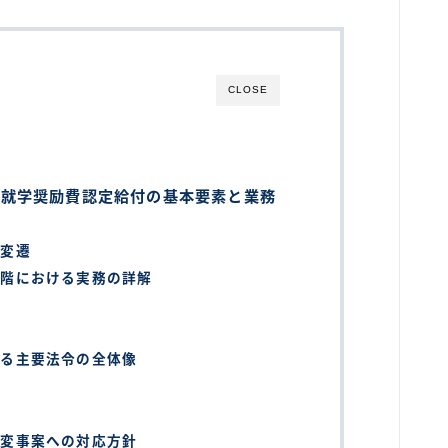
CLOSE
育就学奨励費認定給付の基本要素と業務
的変遷
段階における実務の詳解
ける主要法令の全体像
急変事案への対応方針