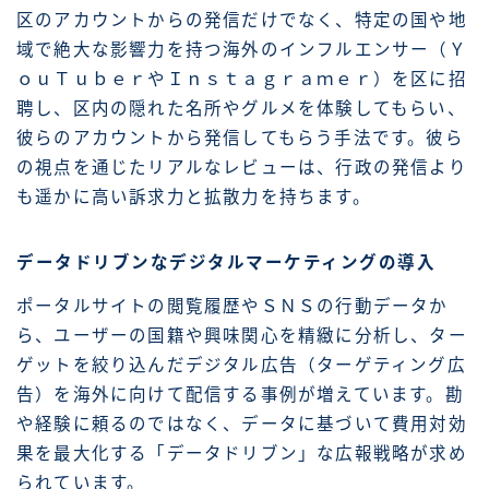
区のアカウントからの発信だけでなく、特定の国や地
域で絶大な影響力を持つ海外のインフルエンサー（Ｙ
ｏｕＴｕｂｅｒやＩｎｓｔａｇｒａｍｅｒ）を区に招
聘し、区内の隠れた名所やグルメを体験してもらい、
彼らのアカウントから発信してもらう手法です。彼ら
の視点を通じたリアルなレビューは、行政の発信より
も遥かに高い訴求力と拡散力を持ちます。
データドリブンなデジタルマーケティングの導入
ポータルサイトの閲覧履歴やＳＮＳの行動データか
ら、ユーザーの国籍や興味関心を精緻に分析し、ター
ゲットを絞り込んだデジタル広告（ターゲティング広
告）を海外に向けて配信する事例が増えています。勘
や経験に頼るのではなく、データに基づいて費用対効
果を最大化する「データドリブン」な広報戦略が求め
られています。