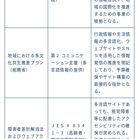
域の国際化を推進
するための事業の
根拠となる。
行政情報や生活情
報の多言語化、ウ
ェブサイトやＳＮ
地域における多文
第２ コミュニケ
Ｓを活用した情報
化共生推進プラン
ーション支援（多
発信の推進を明記
（総務省）
言語情報の提供）
しており、予算確
保やサイト構築の
直接的な指針とな
る。
多言語サイトであ
っても、視覚障害
等に配慮したアク
ＪＩＳ Ｘ ８３４
セシビリティの確
障害者差別解消法
１－３（高齢者・
保が求められる。
およびウェブアク