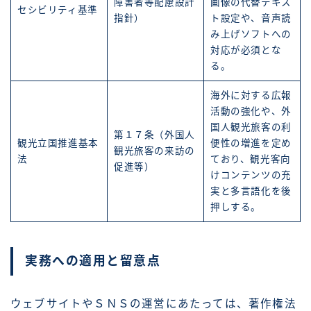
障害者等配慮設計
画像の代替テキス
セシビリティ基準
指針）
ト設定や、音声読
み上げソフトへの
対応が必須とな
る。
海外に対する広報
活動の強化や、外
国人観光旅客の利
第１７条（外国人
観光立国推進基本
便性の増進を定め
観光旅客の来訪の
法
ており、観光客向
促進等）
けコンテンツの充
実と多言語化を後
押しする。
実務への適用と留意点
ウェブサイトやＳＮＳの運営にあたっては、著作権法