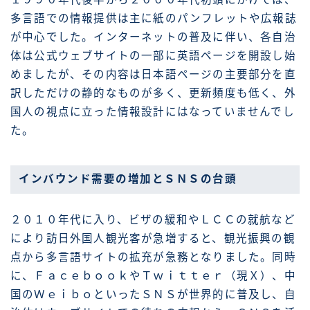
多言語での情報提供は主に紙のパンフレットや広報誌
が中心でした。インターネットの普及に伴い、各自治
体は公式ウェブサイトの一部に英語ページを開設し始
めましたが、その内容は日本語ページの主要部分を直
訳しただけの静的なものが多く、更新頻度も低く、外
国人の視点に立った情報設計にはなっていませんでし
た。
インバウンド需要の増加とＳＮＳの台頭
２０１０年代に入り、ビザの緩和やＬＣＣの就航など
により訪日外国人観光客が急増すると、観光振興の観
点から多言語サイトの拡充が急務となりました。同時
に、ＦａｃｅｂｏｏｋやＴｗｉｔｔｅｒ（現Ｘ）、中
国のＷｅｉｂｏといったＳＮＳが世界的に普及し、自