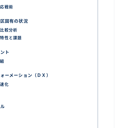
対応戦術
別区固有の状況
の比較分析
域特性と課題
ヒント
取組
フォーメーション（ＤＸ）
迅速化
クル
ル
ル