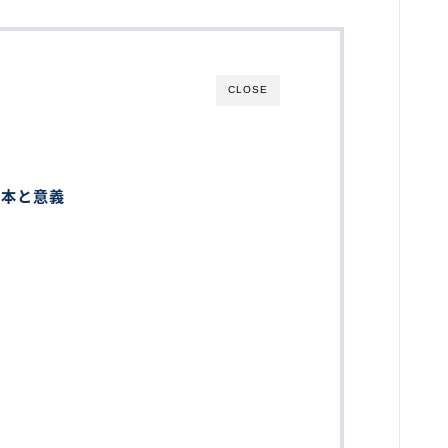
CLOSE
基本と意義
解