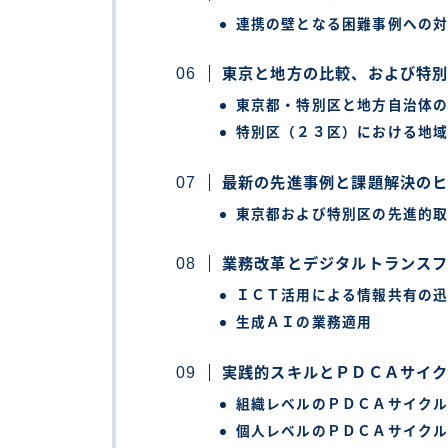
連携の壁となる困難事例への
東京と地方の比較、および特
東京都・特別区と地方自治体
特別区（２３区）における地
最新の先進事例と課題解決の
東京都および特別区の先進的
業務改革とデジタルトランス
ＩＣＴ活用による情報共有の
生成ＡＩの業務適用
実践的スキルとＰＤＣＡサイ
組織レベルのＰＤＣＡサイク
個人レベルのＰＤＣＡサイク