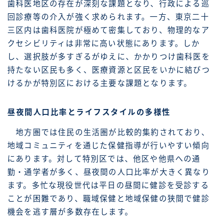
歯科医地区の存在が深刻な課題となり、行政による巡
回診療等の介入が強く求められます。一方、東京二十
三区内は歯科医院が極めて密集しており、物理的なア
クセシビリティは非常に高い状態にあります。しか
し、選択肢が多すぎるがゆえに、かかりつけ歯科医を
持たない区民も多く、医療資源と区民をいかに結びつ
けるかが特別区における主要な課題となります。
昼夜間人口比率とライフスタイルの多様性
地方圏では住民の生活圏が比較的集約されており、
地域コミュニティを通じた保健指導が行いやすい傾向
にあります。対して特別区では、他区や他県への通
勤・通学者が多く、昼夜間の人口比率が大きく異なり
ます。多忙な現役世代は平日の昼間に健診を受診する
ことが困難であり、職域保健と地域保健の狭間で健診
機会を逃す層が多数存在します。