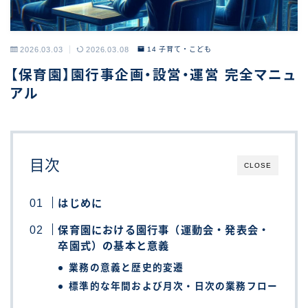
2026.03.03
2026.03.08
14 子育て・こども
【保育園】園行事企画・設営・運営 完全マニュ
アル
目次
CLOSE
はじめに
保育園における園行事（運動会・発表会・
卒園式）の基本と意義
業務の意義と歴史的変遷
標準的な年間および月次・日次の業務フロー