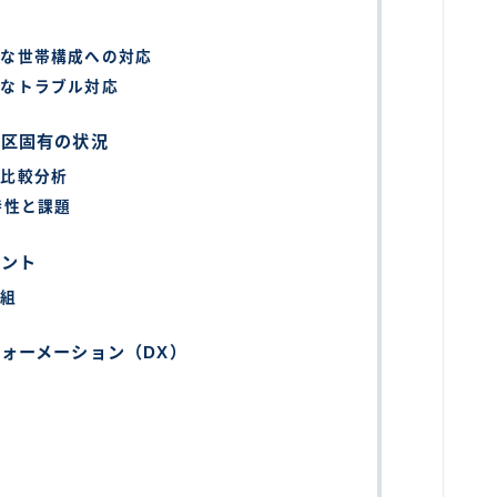
ーな世帯構成への対応
的なトラブル対応
別区固有の状況
の比較分析
特性と課題
ヒント
取組
ォーメーション（DX）