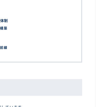
携体制
の構築
最前線