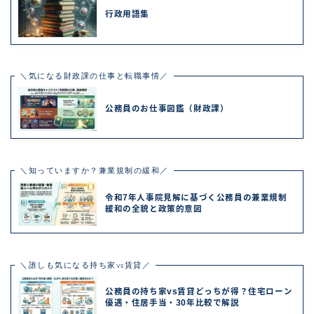
行政用語集
＼気になる財政課の仕事と転職事情／
公務員のお仕事図鑑（財政課）
＼知っていますか？兼業規制の緩和／
令和7年人事院見解に基づく公務員の兼業規制
緩和の全貌と政策的意図
＼誰しも気になる持ち家vs賃貸／
公務員の持ち家vs賃貸どっちが得？住宅ローン
優遇・住居手当・30年比較で解説