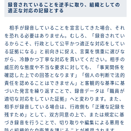
録音されていることを逆手に取り、組織としての
適正な対応の記録とする
相手が録音していることを宣言してきた場合、それ
を恐れる必要はありません。むしろ、「録音されてい
るからこそ、行政として公平かつ適正な対応をしてい
る証拠になる」と前向きに捉え、言葉を慎重に選びな
がら、冷静かつ丁寧な対応を貫いてください。相手の
威圧的な態度や不当な要求に対しても、「事実関係を
確認した上での回答となります」「個人の判断で法的
責任を認めることはできません」と客観的な基準に基
づいた発言を繰り返すことで、録音データは「職員が
適切な対応をしていた証拠」へと変わります。また、
相手が録音している場合は、行政側も「正確な記録を
残すため」として、双方同意の上で、または規定に基
づき録音を行うことで、切り取りや編集による悪用を
防ぐ組織的な自衛策を講じることが推奨されます。