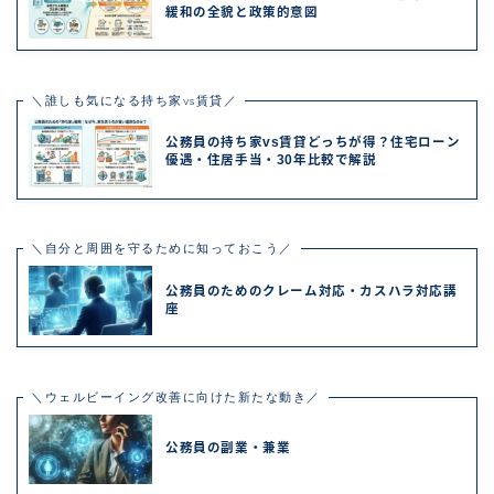
緩和の全貌と政策的意図
＼誰しも気になる持ち家vs賃貸／
公務員の持ち家vs賃貸どっちが得？住宅ローン
優遇・住居手当・30年比較で解説
＼自分と周囲を守るために知っておこう／
公務員のためのクレーム対応・カスハラ対応講
座
＼ウェルビーイング改善に向けた新たな動き／
公務員の副業・兼業