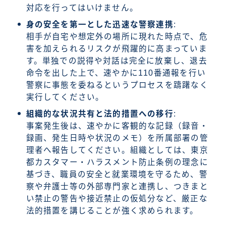
対応を行ってはいけません。
身の安全を第一とした迅速な警察連携
:
相手が自宅や想定外の場所に現れた時点で、危
害を加えられるリスクが飛躍的に高まっていま
す。単独での説得や対話は完全に放棄し、退去
命令を出した上で、速やかに110番通報を行い
警察に事態を委ねるというプロセスを躊躇なく
実行してください。
組織的な状況共有と法的措置への移行
:
事案発生後は、速やかに客観的な記録（録音・
録画、発生日時や状況のメモ）を所属部署の管
理者へ報告してください。組織としては、東京
都カスタマー・ハラスメント防止条例の理念に
基づき、職員の安全と就業環境を守るため、警
察や弁護士等の外部専門家と連携し、つきまと
い禁止の警告や接近禁止の仮処分など、厳正な
法的措置を講じることが強く求められます。