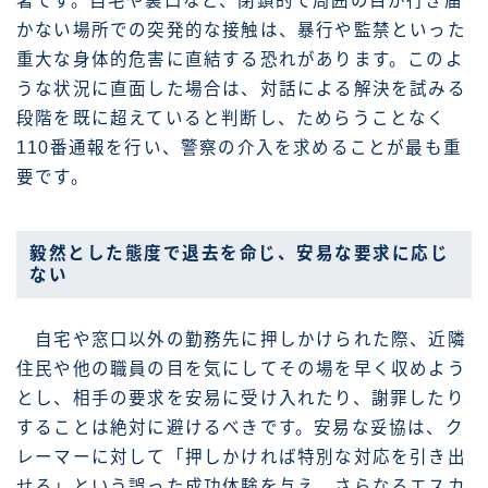
著です。自宅や裏口など、閉鎖的で周囲の目が行き届
かない場所での突発的な接触は、暴行や監禁といった
重大な身体的危害に直結する恐れがあります。このよ
うな状況に直面した場合は、対話による解決を試みる
段階を既に超えていると判断し、ためらうことなく
110番通報を行い、警察の介入を求めることが最も重
要です。
毅然とした態度で退去を命じ、安易な要求に応じ
ない
自宅や窓口以外の勤務先に押しかけられた際、近隣
住民や他の職員の目を気にしてその場を早く収めよう
とし、相手の要求を安易に受け入れたり、謝罪したり
することは絶対に避けるべきです。安易な妥協は、ク
レーマーに対して「押しかければ特別な対応を引き出
せる」という誤った成功体験を与え、さらなるエスカ