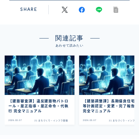
SHARE
関連記事
あわせて読みたい
【建築審査課】違反建築物パトロ
【建築調整課】長期優良住宅
ール・是正指導・是正命令・代執
等計画認定・変更・完了報告
行 完全マニュアル
完全マニュアル
2026.03.07
2026.03.07
21 まちづくり・インフラ整備
21 まちづくり・インフラ