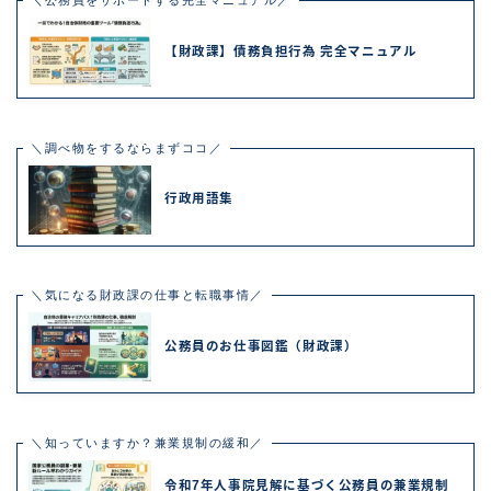
＼公務員をサポートする完全マニュアル／
【財政課】債務負担行為 完全マニュアル
＼調べ物をするならまずココ／
行政用語集
＼気になる財政課の仕事と転職事情／
公務員のお仕事図鑑（財政課）
＼知っていますか？兼業規制の緩和／
令和7年人事院見解に基づく公務員の兼業規制