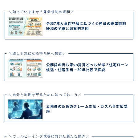
＼知っていますか？兼業規制の緩和／
令和7年人事院見解に基づく公務員の兼業規制
緩和の全貌と政策的意図
＼誰しも気になる持ち家vs賃貸／
公務員の持ち家vs賃貸どっちが得？住宅ローン
優遇・住居手当・30年比較で解説
＼自分と周囲を守るために知っておこう／
公務員のためのクレーム対応・カスハラ対応講
座
＼ウェルビーイング改善に向けた新たな動き／