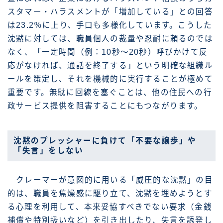
スタマー・ハラスメントが「増加している」との回答
は23.2％に上り、手口も多様化しています。こうした
沈黙に対しては、職員個人の裁量や忍耐に頼るのでは
なく、「一定時間（例：10秒〜20秒）呼びかけて反
応がなければ、通話を終了する」という明確な組織ル
ールを策定し、それを機械的に実行することが極めて
重要です。無駄に回線を塞ぐことは、他の住民への行
政サービス提供を阻害することにもつながります。
沈黙のプレッシャーに負けて「不要な譲歩」や
「失言」をしない
クレーマーが意図的に用いる「威圧的な沈黙」の目
的は、職員を焦燥感に駆り立て、沈黙を埋めようとす
る心理を利用して、本来妥協すべきでない要求（金銭
補償や特別扱いなど）を引き出したり、失言を誘発し