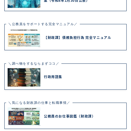
案（令和8年1月30日公表）
＼公務員をサポートする完全マニュアル／
【財政課】債務負担行為 完全マニュアル
＼調べ物をするならまずココ／
行政用語集
＼気になる財政課の仕事と転職事情／
公務員のお仕事図鑑（財政課）