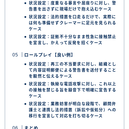
状況設定：度重なる暴言や居座りに対し、警
告書を出さずに現場だけで抱え込むケース
状況設定：法的措置を口走るだけで、実際に
は何も準備せずクレーマーに足元を見られる
ケース
状況設定：証拠不十分なまま性急に接触禁止
を宣言し、かえって反発を招くケース
ロールプレイ【良い例】
状況設定：再三の不当要求に対し、組織とし
て内容証明郵便による警告書を送付すること
を毅然と伝えるケース
状況設定：執拗な電話攻撃に対し、これ以上
の接触を禁じる旨を録音下で明確に宣告する
ケース
状況設定：業務妨害が明白な段階で、顧問弁
護士と連携し法的措置（訴訟や仮処分）への
移行を宣言して対応を打ち切るケース
まとめ