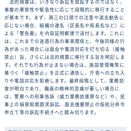
法的措置は、いきなり訴訟を提起するのではなく、
事案の悪質性や緊急性に応じて段階的に移行すること
が基本です。まず、再三の口頭での注意や退去勧告に
応じない場合、組織の連名（区長名や局長名など）に
よる「警告書」を内容証明郵便で送付します。これに
は、これまでの迷惑行為の事実関係と、今後同様の行
為があった場合には面会や電話対応を打ち切る（接触
禁止）旨、さらには法的措置に移行する旨を明記しま
す。それでも行為が止まない場合は、施設管理権等に
基づく「接触禁止」を正式に通告し、庁舎への立ち入
りや電話対応を拒絶します。最終段階として、業務妨
害が明白であり、職員の精神的苦痛が著しい場合に
は、警察への刑事告訴（威力業務妨害罪など）や、民
事上の損害賠償請求訴訟、面会強要禁止の仮処分命令
申立て等の訴訟手続きへと踏み切ります。