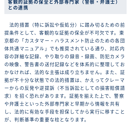
客観的証拠の保全と外部専門家（警察・弁護士）
との連携
法的措置（特に訴訟や仮処分）に踏み切るための前
提条件として、客観的な証拠の保全が不可欠です。東
京都の「カスタマー・ハラスメント防止のための各団
体共通マニュアル」でも推奨されている通り、対応内
容の詳細な記録、やり取りの録音・録画、防犯カメラ
の映像、警告書の送付記録などを体系的に整理してお
かなければ、法的な主張は成り立ちません。また、証
拠が不十分な状態での法的措置は、かえってクレーマ
ーからの反発や逆提訴（不当訴訟としての損害賠償請
求）を招く恐れがあります。証拠を揃えた上で、警察
や弁護士といった外部専門家と早期から情報を共有
し、法的に有効な手段を担保してから実行に移すこと
が、判断基準の重要な柱となります。