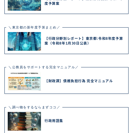
度予算案
＼東京都の新年度予算まとめ／
【行政分野別レポート】東京都:令和8年度予算
案（令和8年1月30日公表）
＼公務員をサポートする完全マニュアル／
【財政課】債務負担行為 完全マニュアル
＼調べ物をするならまずココ／
行政用語集