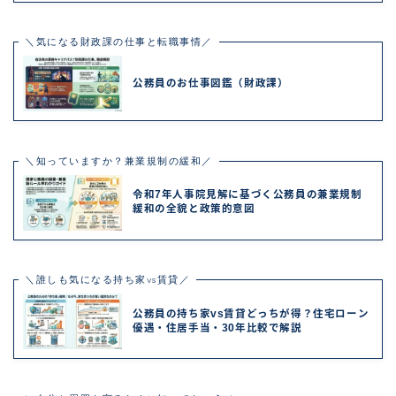
＼気になる財政課の仕事と転職事情／
公務員のお仕事図鑑（財政課）
＼知っていますか？兼業規制の緩和／
令和7年人事院見解に基づく公務員の兼業規制
緩和の全貌と政策的意図
＼誰しも気になる持ち家vs賃貸／
公務員の持ち家vs賃貸どっちが得？住宅ローン
優遇・住居手当・30年比較で解説