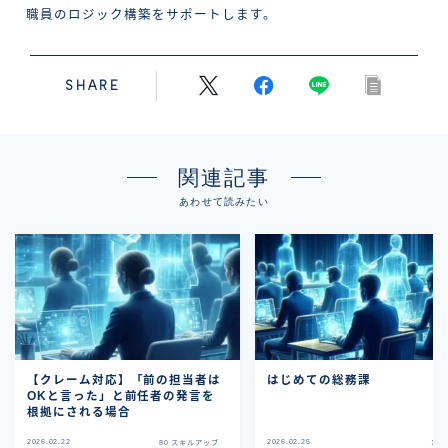
職員のロジック構築をサポートします。
SHARE
関連記事
あわせて読みたい
【クレーム対応】「前の担当者は
はじめての総務課
OKと言った」と前任者の発言を
根拠にされる場合
2026.02.22
2026.02.25
80 スキルアップ
10 