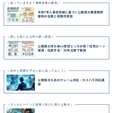
＼知っていますか？兼業規制の緩和／
令和7年人事院見解に基づく公務員の兼業規制
緩和の全貌と政策的意図
＼誰しも気になる持ち家vs賃貸／
公務員の持ち家vs賃貸どっちが得？住宅ローン
優遇・住居手当・30年比較で解説
＼自分と周囲を守るために知っておこう／
公務員のためのクレーム対応・カスハラ対応講
座
＼ウェルビーイング改善に向けた新たな動き／