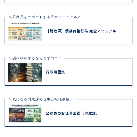
＼公務員をサポートする完全マニュアル／
【財政課】債務負担行為 完全マニュアル
＼調べ物をするならまずココ／
行政用語集
＼気になる財政課の仕事と転職事情／
公務員のお仕事図鑑（財政課）