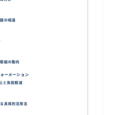
課題の相違
析
的取組の動向
フォーメーション
向上と負担軽減
ける具体的活用法