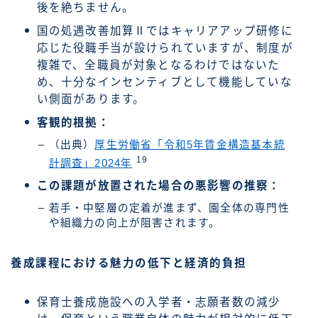
後を絶ちません。
国の処遇改善加算Ⅱではキャリアアップ研修に
応じた役職手当が設けられていますが、制度が
複雑で、全職員が対象となるわけではないた
め、十分なインセンティブとして機能していな
い側面があります。
客観的根拠：
（出典）
厚生労働省「令和5年賃金構造基本統
19
計調査」2024年
この課題が放置された場合の悪影響の推察：
若手・中堅層の定着が進まず、園全体の専門性
や組織力の向上が阻害されます。
養成課程における魅力の低下と経済的負担
保育士養成施設への入学者・志願者数の減少