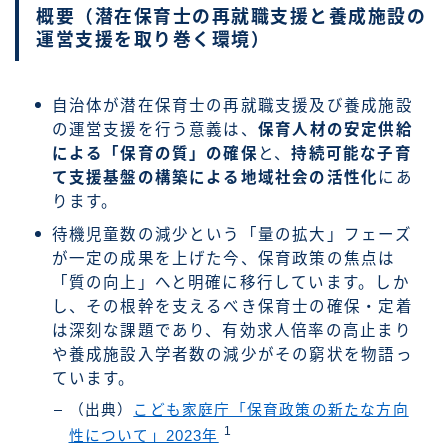
概要（潜在保育士の再就職支援と養成施設の
運営支援を取り巻く環境）
自治体が潜在保育士の再就職支援及び養成施設
の運営支援を行う意義は、
保育人材の安定供給
による「保育の質」の確保
と、
持続可能な子育
て支援基盤の構築による地域社会の活性化
にあ
ります。
待機児童数の減少という「量の拡大」フェーズ
が一定の成果を上げた今、保育政策の焦点は
「質の向上」へと明確に移行しています。しか
し、その根幹を支えるべき保育士の確保・定着
は深刻な課題であり、有効求人倍率の高止まり
や養成施設入学者数の減少がその窮状を物語っ
ています。
（出典）
こども家庭庁「保育政策の新たな方向
1
性について」2023年