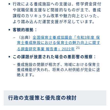
行政による養成施設への支援は、修学資金貸付
や就職促進支援など間接的なものが主で、養成
課程のカリキュラム改革や魅力向上といった、
より踏み込んだ運営支援が不足しています。
客観的根拠：
（出典）
全国保育士養成協議会「令和3年度 保
育士養成施設における保育士の魅力向上に関す
21
る調査研究事業 報告書」2022年
この課題が放置された場合の悪影響の推察：
養成施設の閉鎖が相次ぎ、地域における保育士
養成機能が失われ、将来の人材供給が完全に途
絶えます。
行政の支援策と優先度の検討