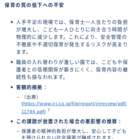
保育の質の低下への不安
人手不足の現場では、保育士一人当たりの負担
が増大し、こども一人ひとりに向き合う時間が
物理的に減少します。これにより、安全管理の
不徹底や不適切保育が発生するリスクが高まり
ます。
職員の入れ替わりが激しい園では、こどもや保
護者との信頼関係が築きにくく、保育内容の継
続性も損なわれます。
客観的根拠：
（出典）
(
https://www.jri.co.jp/file/report/jrireview/pdf/
7
11744.pdf
)
この課題が放置された場合の悪影響の推察：
保護者の精神的負担が増大し、安心して子ども
を預けられない社会環境が醸成されます。