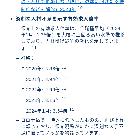
は？人数や復職しない理由、復帰に向けた支援
10
制度などを解説」2023年
深刻な人材不足を示す有効求人倍率
保育士の有効求人倍率は、全職種平均（2024
年1月: 1.35倍）を大幅に上回る高い水準で推移
しており、人材獲得競争の激化を示していま
11
す。
推移：
11
2020年: 3.86倍
11
2021年: 2.94倍
11
2022年: 2.93倍
11
2023年: 3.16倍
11
2024年1月: 3.54倍
コロナ禍で一時的に低下したものの、再び上昇
に転じており、保育現場がいかに深刻な人手不
足に陥っているかを物語っています。