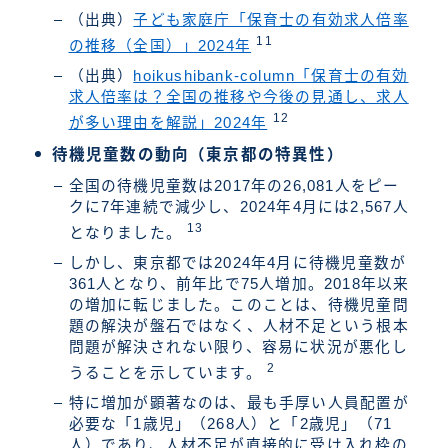
（出典）
子ども家庭庁「保育士の有効求人倍率
11
の推移（全国）」2024年
（出典）
hoikushibank-column「保育士の有効
求人倍率は？全国の推移や今後の見通し、求人
12
が多い理由を解説」2024年
待機児童数の動向（東京都の特異性）
全国の待機児童数は2017年の26,081人をピー
クに7年連続で減少し、2024年4月には2,567人
13
となりました。
しかし、東京都では2024年4月に待機児童数が
361人となり、前年比で75人増加。2018年以来
の増加に転じました。このことは、待機児童問
題の解決が盤石ではなく、人材不足という根本
問題が解決されない限り、容易に状況が悪化し
2
うることを示しています。
特に増加が顕著なのは、最も手厚い人員配置が
必要な「1歳児」（268人）と「2歳児」（71
人）であり、人材不足が直接的に受け入れ枠の