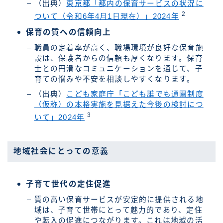
（出典）
東京都「都内の保育サービスの状況に
2
ついて（令和6年4月1日現在）」2024年
保育の質への信頼向上
職員の定着率が高く、職場環境が良好な保育施
設は、保護者からの信頼も厚くなります。保育
士との円滑なコミュニケーションを通じて、子
育ての悩みや不安を相談しやすくなります。
（出典）
こども家庭庁「こども誰でも通園制度
（仮称）の本格実施を見据えた今後の検討につ
3
いて」2024年
地域社会にとっての意義
子育て世代の定住促進
質の高い保育サービスが安定的に提供される地
域は、子育て世帯にとって魅力的であり、定住
や転入の促進につながります。これは地域の活