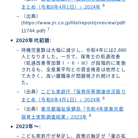
6
まとめ（令和6年4月1日）」2024年
（出典）
(https://www.jri.co.jp/file/report/jrireview/pdf/
7
11744.pdf)
2020年代初頭:
待機児童数は大幅に減少し、令和4年には2,680
人となりました。一方で、保育士の処遇改善
（処遇改善等加算Ⅰ・Ⅱ・Ⅲ）が段階的に実施
されるも、全産業平均との賃金格差は依然とし
て大きく、高い離職率が問題視され続けまし
た。
（出典）
こども家庭庁「保育所等関連状況取り
6
まとめ（令和6年4月1日）」2024年
（出典）
東京都福祉保健局「令和4年度東京都
8
保育士実態調査結果」2023年
2023年～:
こども家庭庁が発足し、政策の軸足が「量の拡