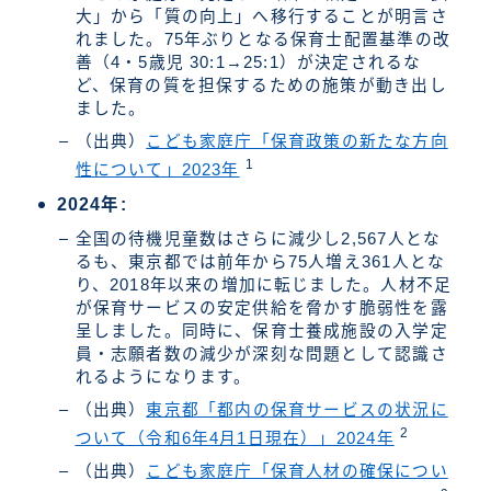
大」から「質の向上」へ移行することが明言さ
れました。75年ぶりとなる保育士配置基準の改
善（4・5歳児 30:1→25:1）が決定されるな
ど、保育の質を担保するための施策が動き出し
ました。
（出典）
こども家庭庁「保育政策の新たな方向
1
性について」2023年
2024年:
全国の待機児童数はさらに減少し2,567人とな
るも、東京都では前年から75人増え361人とな
り、2018年以来の増加に転じました。人材不足
が保育サービスの安定供給を脅かす脆弱性を露
呈しました。同時に、保育士養成施設の入学定
員・志願者数の減少が深刻な問題として認識さ
れるようになります。
（出典）
東京都「都内の保育サービスの状況に
2
ついて（令和6年4月1日現在）」2024年
（出典）
こども家庭庁「保育人材の確保につい