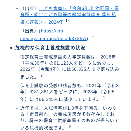
（出典）
こども家庭庁「令和6年度 幼稚園・保
育所・認定こども園等の経営実態調査 集計結
14
果＜速報＞」2024年
（出典）(
https://job-
15
medley.com/tips/detail/37357/
)
危機的な保育士養成施設の状況
指定保育士養成施設の入学定員数は、2018年
（平成30年）の61,123人をピークに減少し、
2022年（令和4年）には56,335人まで落ち込み
9
ました。
保育士試験の受験申請者数も、2021年（令和3
年）の81,881人をピークに、2023年（令和5
9
年）には66,245人に減少しています。
近年では、入試倍率が1.0倍を下回る、いわゆ
る「定員割れ」の養成施設が多数存在してお
り、将来の保育士供給基盤そのものが揺らいで
9
いる危機的状況です。