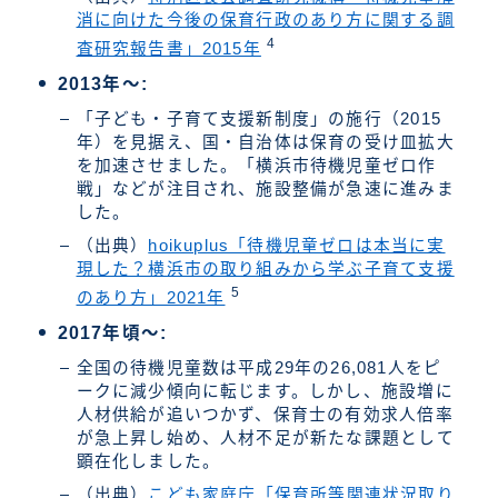
消に向けた今後の保育行政のあり方に関する調
4
査研究報告書」2015年
2013年～:
「子ども・子育て支援新制度」の施行（2015
年）を見据え、国・自治体は保育の受け皿拡大
を加速させました。「横浜市待機児童ゼロ作
戦」などが注目され、施設整備が急速に進みま
した。
（出典）
hoikuplus「待機児童ゼロは本当に実
現した？横浜市の取り組みから学ぶ子育て支援
5
のあり方」2021年
2017年頃～:
全国の待機児童数は平成29年の26,081人をピ
ークに減少傾向に転じます。しかし、施設増に
人材供給が追いつかず、保育士の有効求人倍率
が急上昇し始め、人材不足が新たな課題として
顕在化しました。
（出典）
こども家庭庁「保育所等関連状況取り