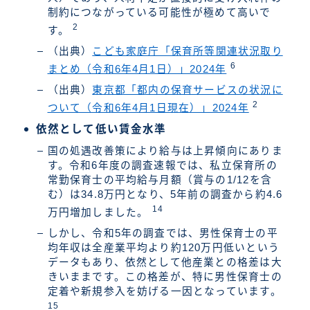
制約につながっている可能性が極めて高いで
2
す。
（出典）
こども家庭庁「保育所等関連状況取り
6
まとめ（令和6年4月1日）」2024年
（出典）
東京都「都内の保育サービスの状況に
2
ついて（令和6年4月1日現在）」2024年
依然として低い賃金水準
国の処遇改善策により給与は上昇傾向にありま
す。令和6年度の調査速報では、私立保育所の
常勤保育士の平均給与月額（賞与の1/12を含
む）は34.8万円となり、5年前の調査から約4.6
14
万円増加しました。
しかし、令和5年の調査では、男性保育士の平
均年収は全産業平均より約120万円低いという
データもあり、依然として他産業との格差は大
きいままです。この格差が、特に男性保育士の
定着や新規参入を妨げる一因となっています。
15