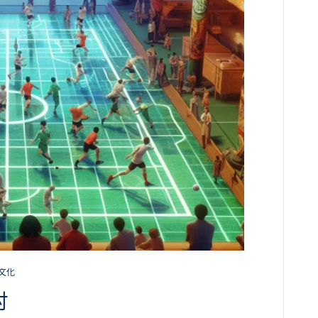
・文化
討