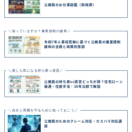
公務員のお仕事図鑑（財政課）
＼知っていますか？兼業規制の緩和／
令和7年人事院見解に基づく公務員の兼業規制
緩和の全貌と政策的意図
＼誰しも気になる持ち家vs賃貸／
公務員の持ち家vs賃貸どっちが得？住宅ローン
優遇・住居手当・30年比較で解説
＼自分と周囲を守るために知っておこう／
公務員のためのクレーム対応・カスハラ対応講
座