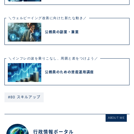
＼ウェルビーイング改善に向けた新たな動き／
公務員の副業・兼業
＼インフレの波を乗りこなし、周囲と差をつけよう／
公務員のための資産運用講座
#80 スキルアップ
ABOUT ME
行政情報ポータル