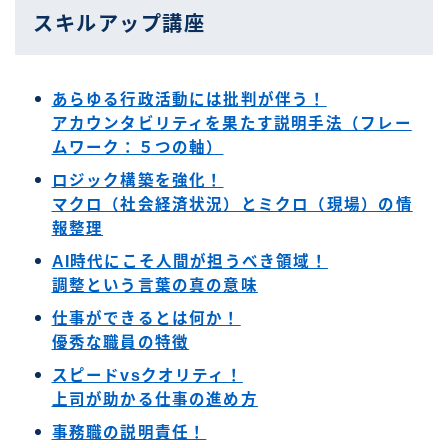
スキルアップ講座
あらゆる行政活動には批判が伴う！
アカウンタビリティを果たす説明手法（フレー
ムワーク：５つの軸）
ロジック構築を強化！
マクロ（社会経済状況）とミクロ（現場）の情
報整理
AI時代にこそ人間が担うべき領域！
調整という言葉の真の意味
仕事ができるとは何か！
優秀な職員の特徴
スピードvsクオリティ！
上司が助かる仕事の進め方
事務職の説明責任！