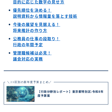
目的に応じた数字の見せ方
優先順位を決める！
説明資料から情報量を落とす技術
今後の展望を見据える！
将来推計の作り方
公務員の仕事の段取り！
行政の年間予定
管理職候補は必見！
議会対応の実務
＼23区別の新年度予算まとめ／
【行政分野別レポート】東京都特別区:令和8年
度予算案