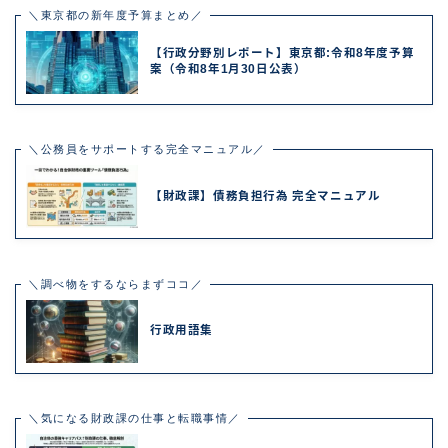
＼東京都の新年度予算まとめ／
【行政分野別レポート】東京都:令和8年度予算
案（令和8年1月30日公表）
＼公務員をサポートする完全マニュアル／
【財政課】債務負担行為 完全マニュアル
＼調べ物をするならまずココ／
行政用語集
＼気になる財政課の仕事と転職事情／