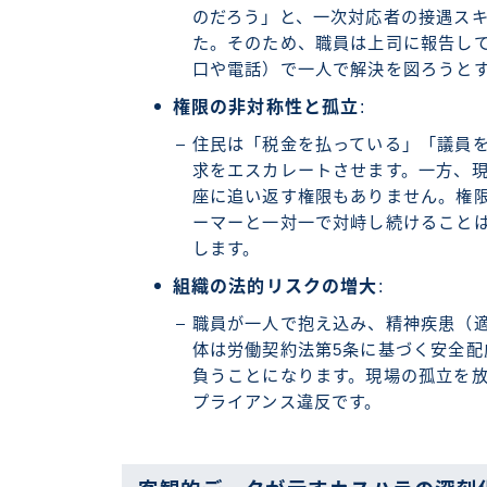
のだろう」と、一次対応者の接遇ス
た。そのため、職員は上司に報告し
口や電話）で一人で解決を図ろうと
権限の非対称性と孤立
:
住民は「税金を払っている」「議員
求をエスカレートさせます。一方、
座に追い返す権限もありません。権
ーマーと一対一で対峙し続けること
します。
組織の法的リスクの増大
:
職員が一人で抱え込み、精神疾患（
体は労働契約法第5条に基づく安全
負うことになります。現場の孤立を
プライアンス違反です。