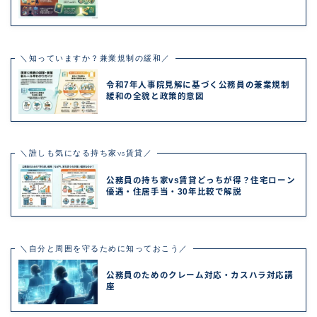
＼知っていますか？兼業規制の緩和／
令和7年人事院見解に基づく公務員の兼業規制
緩和の全貌と政策的意図
＼誰しも気になる持ち家vs賃貸／
公務員の持ち家vs賃貸どっちが得？住宅ローン
優遇・住居手当・30年比較で解説
＼自分と周囲を守るために知っておこう／
公務員のためのクレーム対応・カスハラ対応講
座