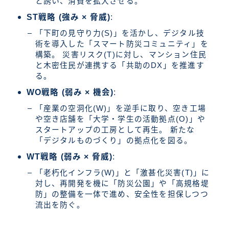
と誘い、消費を拡大させる。
ST戦略 (強み × 脅威)
:
「下町の見守り力(S)」を活かし、デジタル技
術を導入した「スマート防災コミュニティ」を
構築。 災害リスク(T)に対し、マンション住民
と木密住民が連携する「共助のDX」を推進す
る。
WO戦略 (弱み × 機会)
:
「産業の空洞化(W)」を逆手に取り、空き工場
や空き店舗を「大学・学生の活動拠点(O)」や
スタートアップの工房として再生。 新たな
「デジタルものづくり」の拠点化を図る。
WT戦略 (弱み × 脅威)
:
「老朽化インフラ(W)」と「激甚化災害(T)」に
対し、再開発を機に「防災公園」や「高規格堤
防」の整備を一体で進め、安全性を担保しつつ
流出を防ぐ。