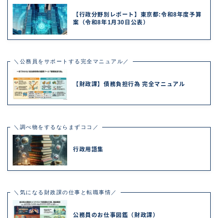
【行政分野別レポート】東京都:令和8年度予算
案（令和8年1月30日公表）
＼公務員をサポートする完全マニュアル／
【財政課】債務負担行為 完全マニュアル
＼調べ物をするならまずココ／
行政用語集
＼気になる財政課の仕事と転職事情／
公務員のお仕事図鑑（財政課）