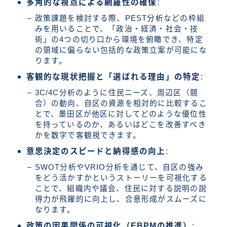
多角的な視点による網羅性の確保
:
政策課題を検討する際、PEST分析などの枠組
みを用いることで、「政治・経済・社会・技
術」の4つの切り口から環境を俯瞰でき、特定
の領域に偏らない包括的な政策立案が可能にな
ります。
客観的な現状把握と「選ばれる理由」の特定
:
3C/4C分析のように住民ニーズ、周辺区（競
合）の動向、自区の資源を相対的に比較するこ
とで、墨田区が他区に対してどのような優位性
を持っているのか、あるいはどこを改善すべき
かを数字で客観視できます。
意思決定のスピードと納得感の向上
:
SWOT分析やVRIO分析を通じて、自区の強み
をどう活かすかというストーリーを可視化する
ことで、組織内や議会、住民に対する説明の説
得力が飛躍的に向上し、合意形成がスムーズに
なります。
政策の因果関係の可視化（EBPMの推進）
: