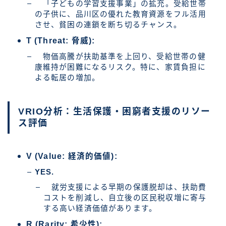
「子どもの学習支援事業」の拡充。受給世帯
の子供に、品川区の優れた教育資源をフル活用
させ、貧困の連鎖を断ち切るチャンス。
T (Threat: 脅威):
物価高騰が扶助基準を上回り、受給世帯の健
康維持が困難になるリスク。特に、家賃負担に
よる転居の増加。
VRIO分析：生活保護・困窮者支援のリソー
ス評価
V (Value: 経済的価値):
YES.
就労支援による早期の保護脱却は、扶助費
コストを削減し、自立後の区民税収増に寄与
する高い経済価値があります。
R (Rarity: 希少性):