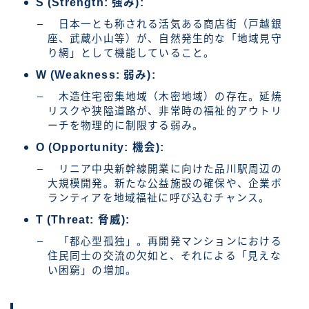
S (Strength: 強み):
日本一とも称される活気ある商店街（戸越銀
座、武蔵小山等）が、自然発生的な「地域見守
り網」として機能していること。
W (Weakness: 弱み):
木造住宅密集地域（木密地域）の存在。延焼
リスクや狭隘道路が、非常時の福祉的アウトリ
ーチを物理的に制限する弱み。
O (Opportunity: 機会):
リニア中央新幹線開業に向けた品川駅周辺の
大規模開発。新たな公益施設の確保や、企業ボ
ランティアを地域福祉に呼び込むチャンス。
T (Threat: 脅威):
「都心型孤独」。再開発マンションにおける
住民同士の交流の欠如と、それによる「見えな
い困窮」の増加。