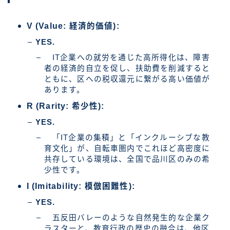
V (Value: 経済的価値):
YES.
IT企業への就労を通じた高所得化は、障害
者の経済的自立を促し、扶助費を削減すると
ともに、区への税収還元に繋がる高い価値が
あります。
R (Rarity: 希少性):
YES.
「IT企業の集積」と「インクルーシブな教
育文化」が、自転車圏内でこれほど高密度に
共存している環境は、全国で品川区のみの希
少性です。
I (Imitability: 模倣困難性):
YES.
五反田バレーのような自然発生的な企業ク
ラスターと、教育行政の歴史の融合は、他区