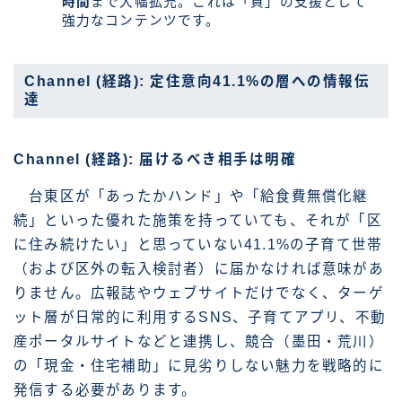
時間
まで大幅拡充。これは「質」の支援として
強力なコンテンツです。
Channel (経路): 定住意向41.1%の層への情報伝
達
Channel (経路): 届けるべき相手は明確
台東区が「あったかハンド」や「給食費無償化継
続」といった優れた施策を持っていても、それが「区
に住み続けたい」と思っていない41.1%の子育て世帯
（および区外の転入検討者）に届かなければ意味があ
りません。広報誌やウェブサイトだけでなく、ターゲ
ット層が日常的に利用するSNS、子育てアプリ、不動
産ポータルサイトなどと連携し、競合（墨田・荒川）
の「現金・住宅補助」に見劣りしない魅力を戦略的に
発信する必要があります。