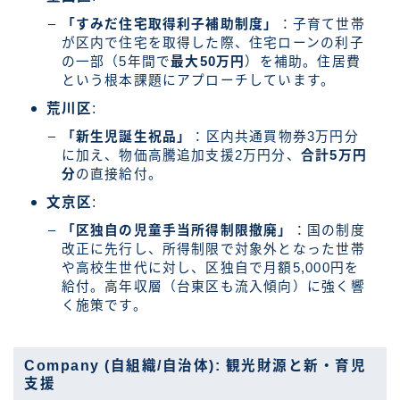
「すみだ住宅取得利子補助制度」
：子育て世帯
が区内で住宅を取得した際、住宅ローンの利子
の一部（5年間で
最大50万円
）を補助。住居費
という根本課題にアプローチしています。
荒川区
:
「新生児誕生祝品」
：区内共通買物券3万円分
に加え、物価高騰追加支援2万円分、
合計5万円
分
の直接給付。
文京区
:
「区独自の児童手当所得制限撤廃」
：国の制度
改正に先行し、所得制限で対象外となった世帯
や高校生世代に対し、区独自で月額5,000円を
給付。高年収層（台東区も流入傾向）に強く響
く施策です。
Company (自組織/自治体): 観光財源と新・育児
支援