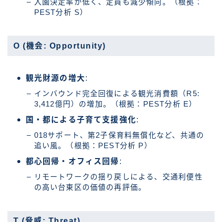
入園決定率が低く、定員も減少傾向。（根拠：
PEST分析 S）
O (機会: Opportunity)
観光財源の増大
:
インバウンド完全回復による観光消費額（R5:
3,412億円）の増加。（根拠：PEST分析 E）
国・都による子育て支援強化
:
018サポート、第2子保育料無償化など、共通の
追い風。（根拠：PEST分析 P）
都心回帰・オフィス回帰
:
リモートワークの揺り戻しによる、交通利便性
の高い台東区の価値の再評価。
T (脅威: Threat)