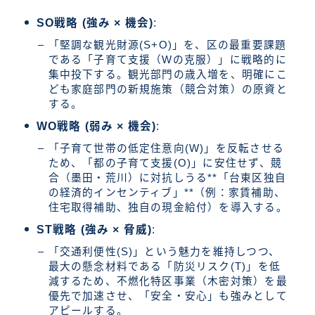
SO戦略 (強み × 機会)
:
「堅調な観光財源(S+O)」を、区の最重要課題
である「子育て支援（Wの克服）」に戦略的に
集中投下する。観光部門の歳入増を、明確にこ
ども家庭部門の新規施策（競合対策）の原資と
する。
WO戦略 (弱み × 機会)
:
「子育て世帯の低定住意向(W)」を反転させる
ため、「都の子育て支援(O)」に安住せず、競
合（墨田・荒川）に対抗しうる**「台東区独自
の経済的インセンティブ」**（例：家賃補助、
住宅取得補助、独自の現金給付）を導入する。
ST戦略 (強み × 脅威)
:
「交通利便性(S)」という魅力を維持しつつ、
最大の懸念材料である「防災リスク(T)」を低
減するため、不燃化特区事業（木密対策）を最
優先で加速させ、「安全・安心」も強みとして
アピールする。