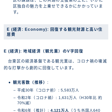
区の課題は、この共通の支援策の上に、いかに
区独自の魅力を上乗せできるかにかかっていま
す。
E (経済: Economy): 回復する観光財源と高い住
居費
E (経済): 地域経済（観光業）のV字回復
台東区の経済基盤である観光業は、コロナ禍の壊滅
的な打撃から劇的に回復しています。
観光客数（推移）
:
平成30年（コロナ前）: 5,583万人
令和2年（コロナ禍）: 1,631万人（H30年比 約
70%減）
令和6年（推計）:
4,121万人
（うち外国人640