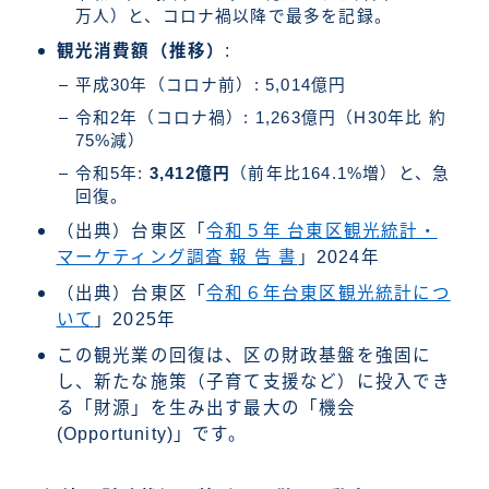
万人）と、コロナ禍以降で最多を記録。
観光消費額（推移）
:
平成30年（コロナ前）: 5,014億円
令和2年（コロナ禍）: 1,263億円（H30年比 約
75%減）
令和5年:
3,412億円
（前年比164.1%増）と、急
回復。
（出典）台東区「
令和５年 台東区観光統計・
マーケティング調査 報 告 書
」2024年
（出典）台東区「
令和６年台東区観光統計につ
いて
」2025年
この観光業の回復は、区の財政基盤を強固に
し、新たな施策（子育て支援など）に投入でき
る「財源」を生み出す最大の「機会
(Opportunity)」です。