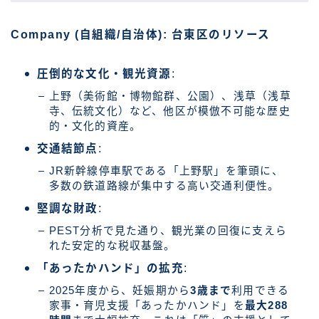
Company (自組織/自治体): 台東区のリソース
圧倒的な文化・観光資源
:
上野（美術館・博物館群、公園）、浅草（浅草
寺、伝統文化）など、他区が模倣不可能な歴史
的・文化的資産。
交通結節点
:
JR新幹線停車駅である「上野駅」を筆頭に、
多数の鉄道路線が集中する高い交通利便性。
堅調な財政
:
PEST分析で見た通り、観光業の回復に支えら
れた安定的な税収基盤。
「あったかハンド」の拡充
:
2025年度から、妊娠期から
3歳まで
利用できる
家事・育児支援「あったかハンド」を
最大288