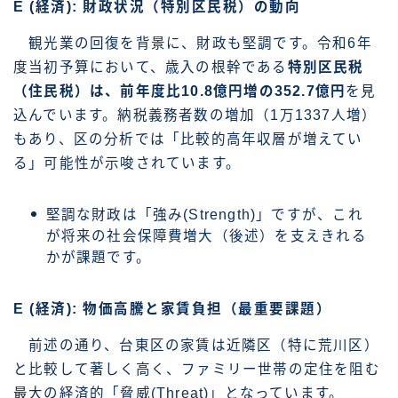
E (経済): 財政状況（特別区民税）の動向
観光業の回復を背景に、財政も堅調です。令和6年
度当初予算において、歳入の根幹である
特別区民税
（住民税）は、前年度比10.8億円増の352.7億円
を見
込んでいます。納税義務者数の増加（1万1337人増）
もあり、区の分析では「比較的高年収層が増えてい
る」可能性が示唆されています。
堅調な財政は「強み(Strength)」ですが、これ
が将来の社会保障費増大（後述）を支えきれる
かが課題です。
E (経済): 物価高騰と家賃負担（最重要課題）
前述の通り、台東区の家賃は近隣区（特に荒川区）
と比較して著しく高く、ファミリー世帯の定住を阻む
最大の経済的「脅威(Threat)」となっています。