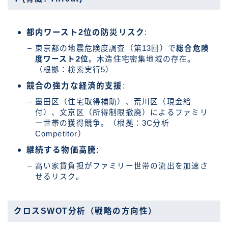
都内ワースト2位の防災リスク
:
東京都の地震危険度調査（第13回）で
総合危険
度ワースト2位
。木造住宅密集地域の存在。
（根拠：検索実行5）
競合の強力な経済的支援
:
墨田区（住宅取得補助）、荒川区（現金給
付）、文京区（所得制限撤廃）によるファミリ
ー世帯の獲得競争。（根拠：3C分析
Competitor）
継続する物価高騰
:
高い家賃負担がファミリー世帯の流出を加速さ
せるリスク。
クロスSWOT分析（戦略の方向性）